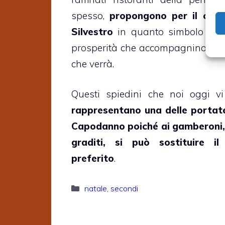
spesso,
propongono per il ceno
Silvestro
in quanto simbolo augu
prosperità che accompagnino il 
che verrà.
Questi spiedini che noi oggi vi
rappresentano una delle portate
Capodanno poiché ai gamberoni,
graditi, si può sostituire il
preferito
.
Categorie
natale
,
secondi