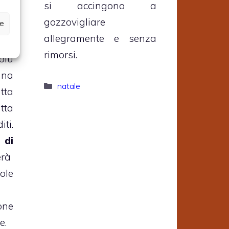
si accingono a
gozzovigliare
ze
lce
allegramente e senza
e e
rimorsi.
più
una
Categorie
natale
tta
tta
i.
 di
erà
ole
one
e.