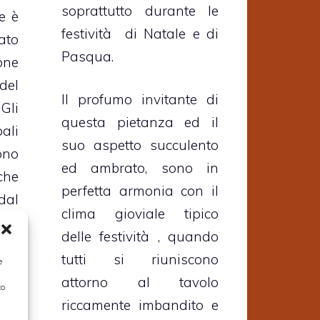
soprattutto durante le
e è
festività di Natale e di
ato
Pasqua.
one
el
Il profumo invitante di
li
questa pietanza ed il
ali
suo aspetto succulento
ono
ed ambrato, sono in
che
perfetta armonia con il
al
clima gioviale tipico
ia-
delle festività , quando
la
tutti si riuniscono
e
 di
attorno al tavolo
to
ele
riccamente imbandito e