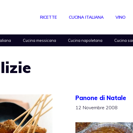
RICETTE
CUCINA ITALIANA
VINO
taliana
Cucina messicana
Cucina napoletana
Cucina sa
lizie
Panone di Natale
12 Novembre 2008