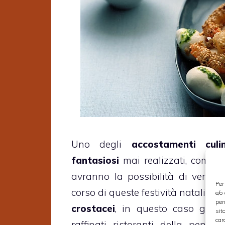
Uno degli
accostamenti culi
fantasiosi
mai realizzati, come 
avranno la possibilità di verific
Per
corso di queste festività natalizie,
e/o
per
crostacei
, in questo caso gambe
sit
car
raffinati ristoranti della penis