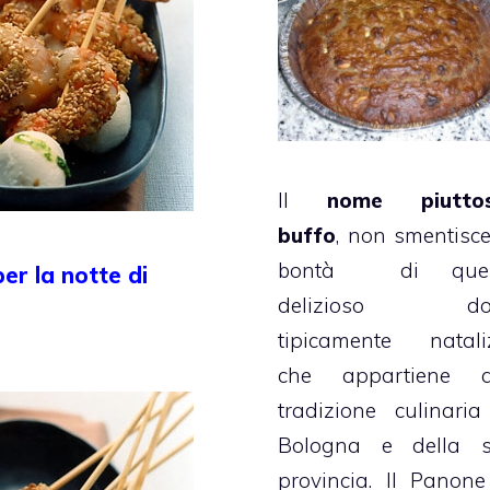
Il
nome piutto
buffo
, non smentisce
bontà di ques
er la notte di
delizioso dol
tipicamente nataliz
che appartiene a
tradizione culinaria
Bologna e della 
provincia. Il Panone