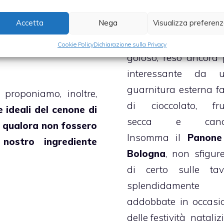
ne della notte di S.
Accetta
Nega
Visualizza preferen
Il Panone è un do
rale di semplicità e
dall`aspetto invitant
Cookie Policy
Dichiarazione sulla Privacy
commensale per l’anno
goloso, reso ancora 
interessante da 
guarnitura esterna fa
 proponiamo, inoltre,
di cioccolato, fru
 ideali del cenone di
secca e candit
 qualora non fossero
Insomma il
Panone
 nostro ingrediente
Bologna
, non sfigur
di certo sulle tav
splendidamente
addobbate in occasi
delle festività natalizi