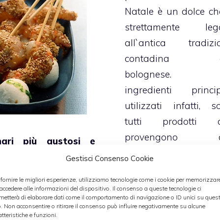
Natale è un dolce ch
strettamente leg
all`antica tradizi
contadina d
bolognese. G
ingredienti princip
utilizzati infatti, s
tutti prodotti 
provengono d
nari più gustosi e
territorio dell`Emil
molti avranno avuto o
Gestisci Consenso Cookie
Romagna, come 
are personalmente nel
 fornire le migliori esperienze, utilizziamo tecnologie come i cookie per memorizzar
deliziosa mostarda
è quello tra polenta e
 accedere alle informazioni del dispositivo. Il consenso a queste tecnologie ci
metterà di elaborare dati come il comportamento di navigazione o ID unici su ques
mele cotogne, il mi
roni, che moltissimi
o. Non acconsentire o ritirare il consenso può influire negativamente su alcune
ed i fichi
.
atteristiche e funzioni.
ola, ormai sempre più