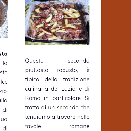
sto
Questo secondo
 la
piuttosto robusto, è
to
tipico della tradizione
ce
culinaria del Lazio, e di
io,
Roma in particolare. Si
lla
tratta di un secondo che
 di
tendiamo a trovare nelle
sua
tavole romane
 di