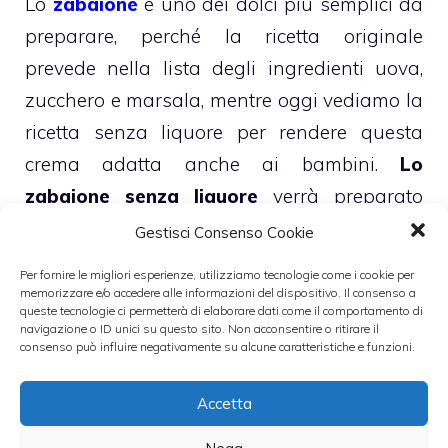
Lo
zabaione
è uno dei dolci più semplici da
preparare, perché la ricetta originale
prevede nella lista degli ingredienti uova,
zucchero e marsala, mentre oggi vediamo la
ricetta senza liquore per rendere questa
crema adatta anche ai bambini.
Lo
zabaione senza liquore
verrà preparato
sostituendo la parte alcolica con il latte, in
Gestisci Consenso Cookie
modo tale da poterlo inserire come
Per fornire le migliori esperienze, utilizziamo tecnologie come i cookie per
guarnizione per la
torta sette veli
, che
memorizzare e/o accedere alle informazioni del dispositivo. Il consenso a
queste tecnologie ci permetterà di elaborare dati come il comportamento di
abbiamo preparato qualche mese fa.
navigazione o ID unici su questo sito. Non acconsentire o ritirare il
consenso può influire negativamente su alcune caratteristiche e funzioni.
Categorie
Dolci
Accetta