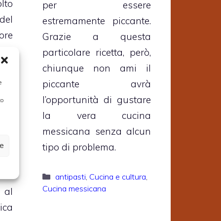
lto
per essere
del
estremamente piccante.
re
Grazie a questa
.
particolare ricetta, però,
chiunque non ami il
lla
piccante avrà
e
la,
l’opportunità di gustare
to
oso
la vera cucina
 e,
messicana senza alcun
sto
ze
tipo di problema.
to,
lla
Categorie
antipasti
,
Cucina e cultura
,
Cucina messicana
 al
ica