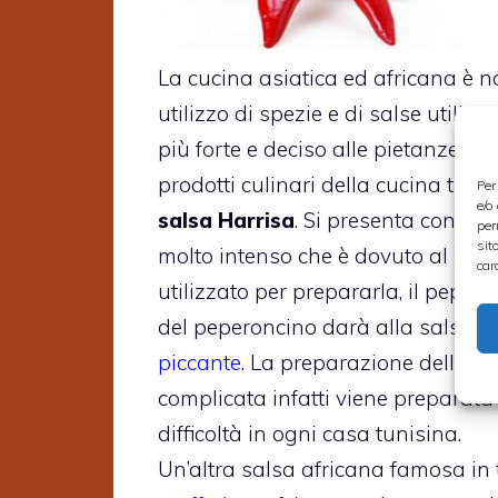
La cucina asiatica ed africana è n
utilizzo di spezie e di salse utiliz
più forte e deciso alle pietanze. Un
prodotti culinari della cucina tunis
Per
e/o
salsa Harrisa
. Si presenta con un
per
sit
molto intenso che è dovuto al prin
car
utilizzato per prepararla, il peperon
del peperoncino darà alla salsa u
piccante
. La preparazione dell’Har
complicata infatti viene preparata
difficoltà in ogni casa tunisina.
Un’altra salsa africana famosa in t