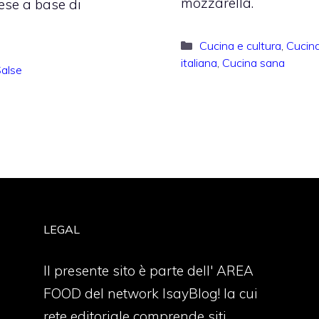
mozzarella.
ese a base di
Categorie
Cucina e cultura
,
Cucin
italiana
,
Cucina sana
alse
LEGAL
Il presente sito è parte dell' AREA
FOOD del network IsayBlog! la cui
rete editoriale comprende siti