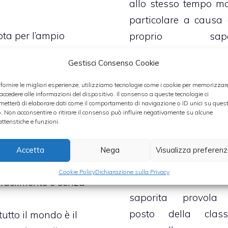
allo stesso tempo mo
particolare a causa 
ota per l’ampio
proprio sapo
zate per dare un sapore
decisamente piccante
Gestisci Consenso Cookie
o dei principali
Stiamo parlando de
ina (nord Africa) è la
 fornire le migliori esperienze, utilizziamo tecnologie come i cookie per memorizzar
 accedere alle informazioni del dispositivo. Il consenso a queste tecnologie ci
pizza alla diavo
 colore rosso scuro
metterà di elaborare dati come il comportamento di navigazione o ID unici su ques
o. Non acconsentire o ritirare il consenso può influire negativamente su alcune
realizzata con gol
cipale alimento
atteristiche e funzioni.
salame piccante
cino. Inoltre l’utilizzo
volendo darle un gu
no spiccato
accento
Accetta
Nega
Visualizza preferen
più deciso e marca
risa non è molto
Cookie Policy
Dichiarazione sulla Privacy
utilizzando de
 facilmente e senza
saporita provola
posto della class
utto il mondo è il