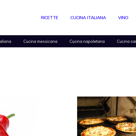
RICETTE
CUCINA ITALIANA
VINO
taliana
Cucina messicana
Cucina napoletana
Cucina sa