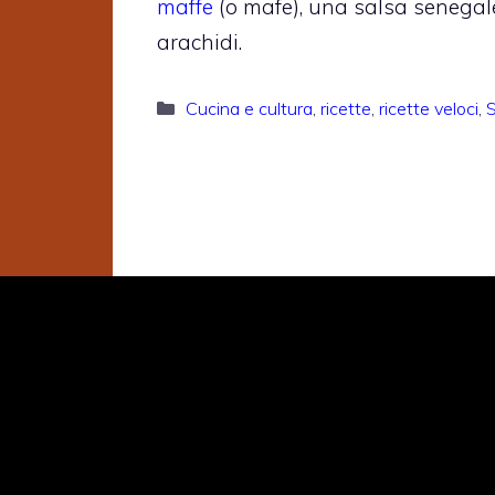
maffe
(o mafe), una salsa senegal
arachidi.
Categorie
Cucina e cultura
,
ricette
,
ricette veloci
,
S