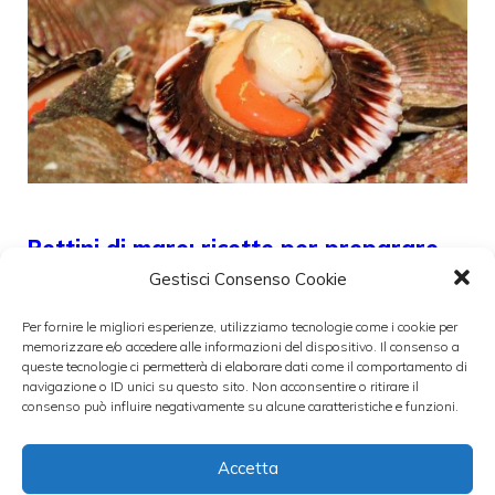
Pettini di mare: ricette per preparare
pianti raffinati e sfiziosi
Gestisci Consenso Cookie
12 Maggio 2022
Per fornire le migliori esperienze, utilizziamo tecnologie come i cookie per
memorizzare e/o accedere alle informazioni del dispositivo. Il consenso a
queste tecnologie ci permetterà di elaborare dati come il comportamento di
I pettini di mare, appartengono alla
navigazione o ID unici su questo sito. Non acconsentire o ritirare il
consenso può influire negativamente su alcune caratteristiche e funzioni.
categoria dei molluschi commestibili. Sono
costituiti da una conchiglia
Accetta