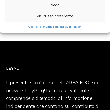
Nega
Categorie
pesce
Visualizza preferenze
Cookie Policy
Dichiarazione sulla Privacy
LEGAL
Il presente sito è parte dell' AREA FOOD del
network IsayBlog! la cui rete editoriale
comprende siti tematici di informazione
indipendente che contano sul contributo di