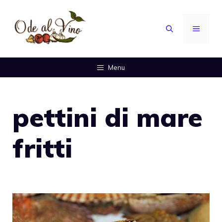
Vai
al
MENU
contenuto
Menu
pettini di mare
fritti