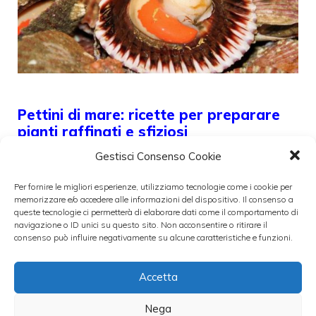
Pettini di mare: ricette per preparare
pianti raffinati e sfiziosi
12 Maggio 2022
Gestisci Consenso Cookie
Per fornire le migliori esperienze, utilizziamo tecnologie come i cookie per
memorizzare e/o accedere alle informazioni del dispositivo. Il consenso a
I pettini di mare, appartengono alla
queste tecnologie ci permetterà di elaborare dati come il comportamento di
categoria dei molluschi commestibili. Sono
navigazione o ID unici su questo sito. Non acconsentire o ritirare il
consenso può influire negativamente su alcune caratteristiche e funzioni.
costituiti da una conchiglia
Accetta
Categorie
pesce
Nega