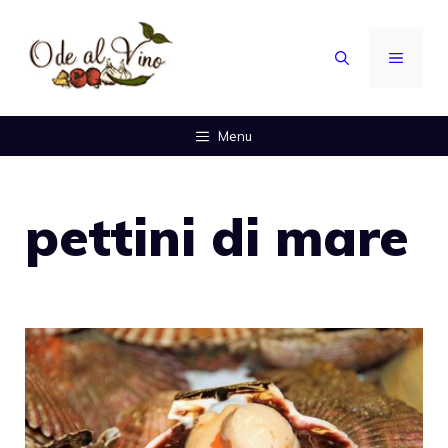
Vai
al
MENU
contenuto
Menu
pettini di mare