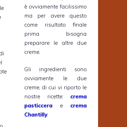
è ovviamente facilissimo
le
ma per avere questo
e
come risultato finale
prima bisogna
preparare le altre due
creme.
di
l
Gli ingredienti sono
ote
ovviamente le due
creme, di cui vi riporto le
nostre ricette:
crema
pasticcera
e
crema
Chantilly
.
 o