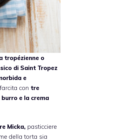
a tropézienne o
ssico di Saint Tropez
morbida e
farcita con
tre
l burro e la crema
re Micka,
pasticciere
ome della torta sia