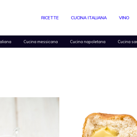
RICETTE
CUCINA ITALIANA
VINO
taliana
Cucina messicana
Cucina napoletana
Cucina sa