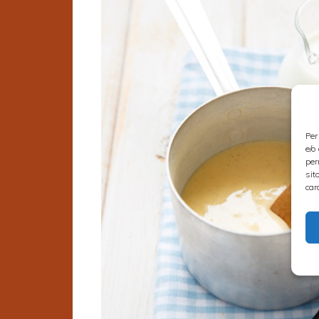
Per
e/o
per
sit
car