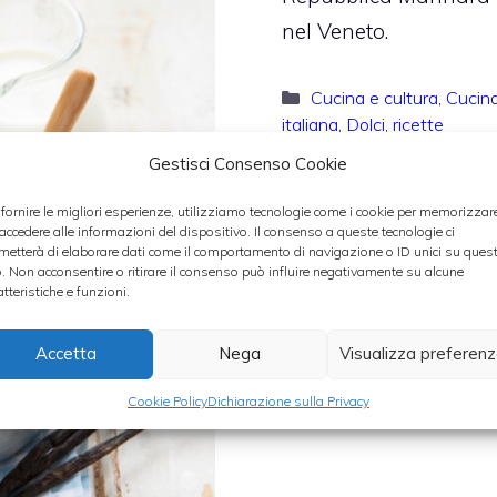
nel Veneto.
Categorie
Cucina e cultura
,
Cucin
italiana
,
Dolci
,
ricette
Gestisci Consenso Cookie
 fornire le migliori esperienze, utilizziamo tecnologie come i cookie per memorizzar
 accedere alle informazioni del dispositivo. Il consenso a queste tecnologie ci
metterà di elaborare dati come il comportamento di navigazione o ID unici su ques
o. Non acconsentire o ritirare il consenso può influire negativamente su alcune
atteristiche e funzioni.
Accetta
Nega
Visualizza preferen
Cookie Policy
Dichiarazione sulla Privacy