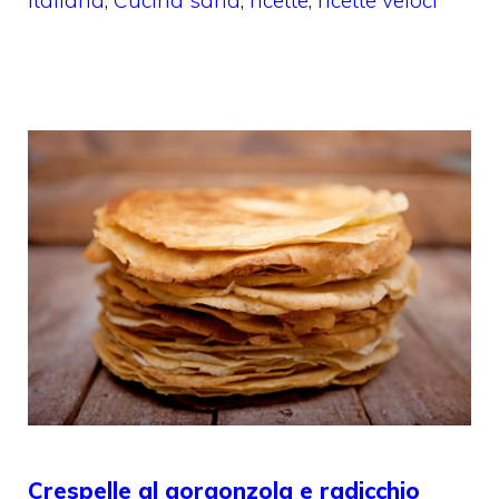
italiana
,
Cucina sana
,
ricette
,
ricette veloci
Crespelle al gorgonzola e radicchio