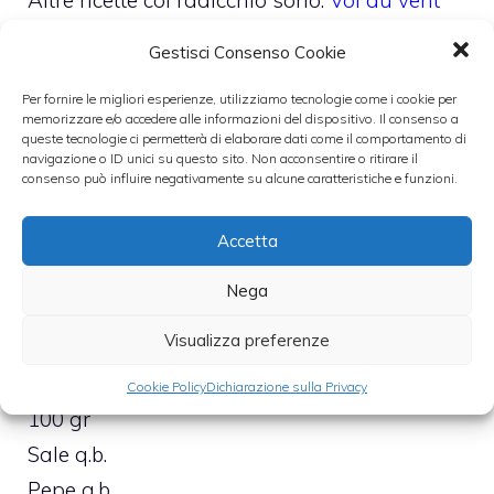
con radicchio e formaggio
e gli
involtini di
Gestisci Consenso Cookie
pollo e radicchio
.
Per fornire le migliori esperienze, utilizziamo tecnologie come i cookie per
memorizzare e/o accedere alle informazioni del dispositivo. Il consenso a
INGREDIENTI
(x 8 crespelle)
queste tecnologie ci permetterà di elaborare dati come il comportamento di
navigazione o ID unici su questo sito. Non acconsentire o ritirare il
150 gr di farina 00
consenso può influire negativamente su alcune caratteristiche e funzioni.
370 ml di latte
2 uova
Accetta
120 gr di burro
Nega
600 gr di radicchio trevigliano
Visualizza preferenze
150 gr di gorgonzola
100 gr di parmigiano reggiano grattugiato
Cookie Policy
Dichiarazione sulla Privacy
100 gr
Sale q.b.
Pepe q.b.