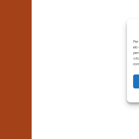
Per
e/o
per
sit
car