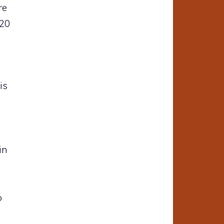
re
-20
is
in
o