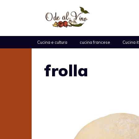
Vai
al
contenuto
Cucina e cultura
cucina francese
Cucina i
frolla