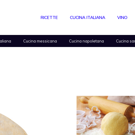
RICETTE
CUCINA ITALIANA
VINO
taliana
Cucina messicana
Cucina napoletana
Cucina sa