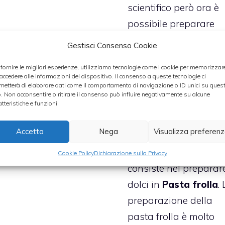
scientifico però ora è
possibile preparare
numerose pietanze c
Gestisci Consenso Cookie
fine a qualche anno f
 fornire le migliori esperienze, utilizziamo tecnologie come i cookie per memorizzar
erano impossibili da
 accedere alle informazioni del dispositivo. Il consenso a queste tecnologie ci
metterà di elaborare dati come il comportamento di navigazione o ID unici su ques
preparare quali ad
o. Non acconsentire o ritirare il consenso può influire negativamente su alcune
esempio la
pizza
o il
atteristiche e funzioni.
pane
.
Accetta
Nega
Visualizza preferen
Per quanto riguarda i
dolci la soluzione ide
Cookie Policy
Dichiarazione sulla Privacy
consiste nel preparar
dolci in
Pasta frolla
.
preparazione della
pasta frolla è molto