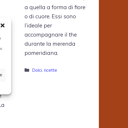
a quella a forma di fiore
o di cuore. Essi sono
he
l’ideale per
a
accompagnare il the
e
durante la merenda
to
pomeridiana.
Categorie
Dolci
,
ricette
ze
ale
e
 La