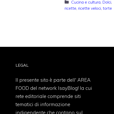
Categorie
Cucina e cultura
,
Dolci
,
ricette
,
ricette veloci
,
torte
LEGAL
Il presente sito è parte dell' AREA
FOOD del network IsayBlog! la cui
rete editoriale comprende siti
tematici di informazione
indipendente che contano sul