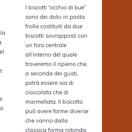
I biscotti “occhio di bue”
sono dei dolci in pasta
frolla costituiti da due
la
biscotti sovrapposti con
a
un foro centrale
el
all’interno del quale
troveremo il ripieno che,
e.
a seconda dei gusti,
potrà essere sia di
cioccolata che di
e
marmellata. Il biscotto
ai
può avere forme diverse
che vanno dalla
classica forma rotonda,