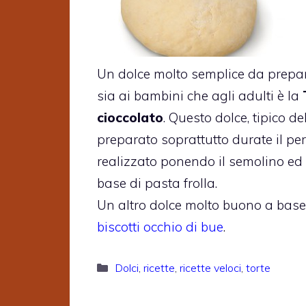
Un dolce molto semplice da prepa
sia ai bambini che agli adulti è la
cioccolato
. Questo dolce, tipico d
preparato soprattutto durate il pe
realizzato ponendo il semolino ed 
base di pasta frolla.
Un altro dolce molto buono a base
biscotti occhio di bue
.
Categorie
Dolci
,
ricette
,
ricette veloci
,
torte