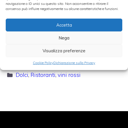
navigazione o ID unici su questo sito. Non acconsentire o ritirare il
Cupcake di San Valentino al vino rosso
consenso può influire negativamente su alcune caratteristiche e funzioni.
9 Febbraio 2023
Accetta
San Valentino è alle porte quindi perché non
Nega
gustarsi questi cupcake al vino rosso con la
Visualizza preferenze
persona che preferite?
Cookie Policy
Dichiarazione sulla Privacy
Categorie
Dolci
,
Ristoranti
,
vini rossi