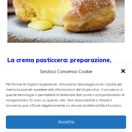
La crema pasticcera: preparazione,
tecniche e utilizzo
Gestisci Consenso Cookie
19 Ottobre 2021
Per fornire le migliori esperienze, utilizziamo tecnologie come i cookie per
memorizzare e/o accedere alle informazioni del dispositivo. Il consenso a
queste tecnologie ci permetterà di elaborare dati come il comportamento di
La crema pasticcera, è ampiamente
navigazione o ID unici su questo sito. Non acconsentire o ritirare il
consenso può influire negativamente su alcune caratteristiche e funzioni.
utilizzata per la farcitura di torte e dolci. Il
suo
Accetta