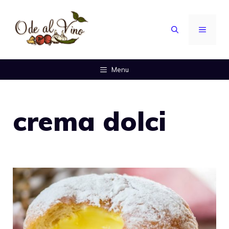
Vai
al
MENU
contenuto
Menu
crema dolci