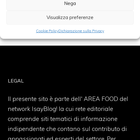
Nega
Categorie
Dolci
Visualizza preferenze
Cookie Policy
Dichiarazione sulla Privacy
LEGAL
Il presente sito è parte dell' AREA FOOD del
network IsayBlog! la cui rete editoriale
comprende siti tematici di informazione
indipendente che contano sul contributo di
appassionati ed esperti del settore. Per