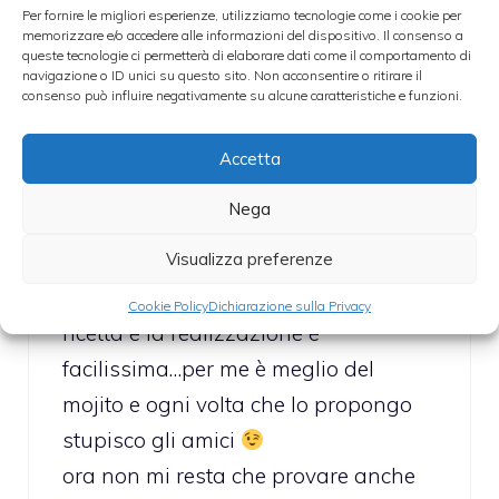
Per fornire le migliori esperienze, utilizziamo tecnologie come i cookie per
memorizzare e/o accedere alle informazioni del dispositivo. Il consenso a
michele
queste tecnologie ci permetterà di elaborare dati come il comportamento di
navigazione o ID unici su questo sito. Non acconsentire o ritirare il
12 Aprile 2011 alle 13:50
consenso può influire negativamente su alcune caratteristiche e funzioni.
Accetta
complimenti! ho provato il cocktail flirt
Nega
club e devo dire che è davvero molto
Visualizza preferenze
buono, fresco ed ha un gusto molto
particolare, ho seguito alla lettera la
Cookie Policy
Dichiarazione sulla Privacy
ricetta e la realizzazione è
facilissima…per me è meglio del
mojito e ogni volta che lo propongo
stupisco gli amici
ora non mi resta che provare anche