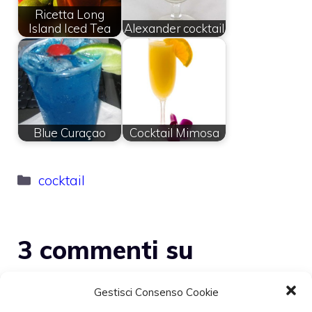
Ricetta Long
Island Iced Tea
Alexander cocktail
Blue Curaçao
Cocktail Mimosa
Categorie
cocktail
3 commenti su
“Cocktail Flirt Club”
Gestisci Consenso Cookie