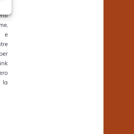
ico
nti
me,
a e
tre
per
ink
ero
la