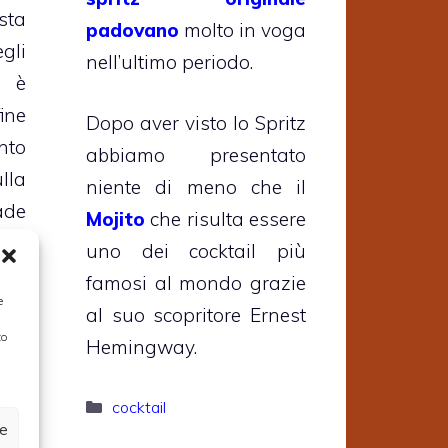
ta
padovano
molto in voga
gli
nell’ultimo periodo.
 è
ine
Dopo aver visto lo Spritz
nto
abbiamo presentato
lla
niente di meno che il
ade
Mojito
che risulta essere
ora
uno dei cocktail più
olo
famosi al mondo grazie
e
rvi
al suo scopritore Ernest
lla
to
Hemingway.
ori
ere
Categorie
cocktail
ze