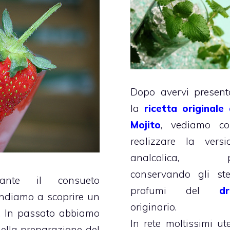
Dopo avervi present
la
ricetta originale 
Mojito
, vediamo c
realizzare la versi
analcolica, p
conservando gli ste
nte il consueto
profumi del
dr
ndiamo a scoprire un
originario.
e. In passato abbiamo
In rete moltissimi ute
ella preparazione del