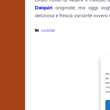
Daiquiri
originale, ma oggi vog
deliziosa e fresca variante ovvero 
Categorie
cocktail
Per
e/o
per
sit
car