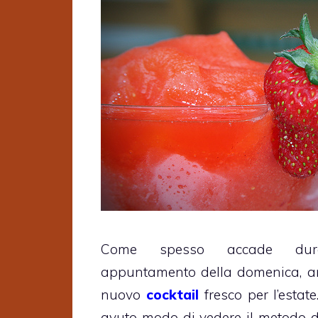
Come spesso accade dura
appuntamento della domenica, a
nuovo
cocktail
fresco per l’estat
avuto modo di vedere il metodo d