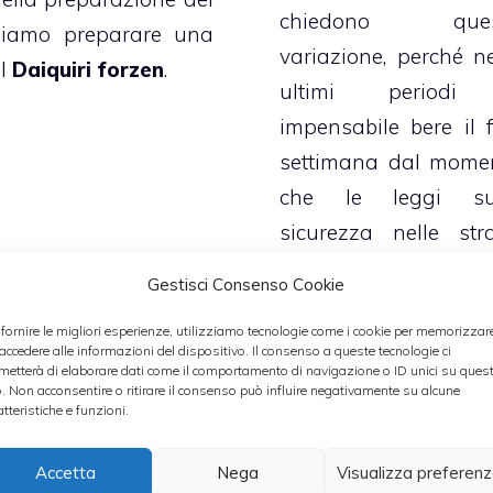
chiedono ques
liamo preparare una
variazione, perché ne
il
Daiquiri forzen
.
ultimi periodi
impensabile bere il f
settimana dal mome
che le leggi su
sicurezza nelle str
sono diventate anc
Gestisci Consenso Cookie
più rigide e anche s
 fornire le migliori esperienze, utilizziamo tecnologie come i cookie per memorizzar
un drink potrebbe fa
 accedere alle informazioni del dispositivo. Il consenso a queste tecnologie ci
perdere punti da
metterà di elaborare dati come il comportamento di navigazione o ID unici su ques
o. Non acconsentire o ritirare il consenso può influire negativamente su alcune
patente e nei peggi
atteristiche e funzioni.
casi farvi riman
Accetta
Nega
Visualizza preferen
senza.