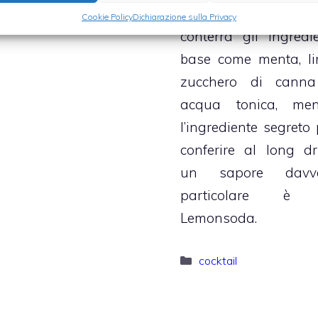
Il
Mojito analcol
Cookie Policy
Dichiarazione sulla Privacy
conterrà gli ingredie
base come menta, li
zucchero di cann
acqua tonica, men
l’ingrediente segreto 
conferire al long dr
un sapore davv
particolare è 
Lemonsoda.
Categorie
cocktail