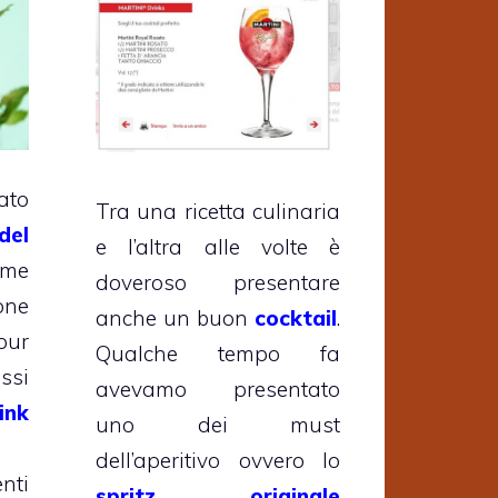
ato
Tra una ricetta culinaria
del
e l’altra alle volte è
ome
doveroso presentare
one
anche un buon
cocktail
.
ur
Qualche tempo fa
ssi
avevamo presentato
ink
uno dei must
dell’aperitivo ovvero lo
nti
spritz originale