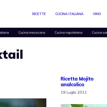
RICETTE
CUCINA ITALIANA
VINO
taliana
Cucina messicana
Cucina napoletana
Cucina sa
tail
Ricetta Mojito
analcolico
19 Luglio 2011