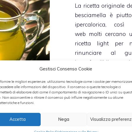
La ricetta originale d
besciamella è piutto
ipercalorica, così 
web molti cercano 
ricetta light per 
rinunciare al gu
inconfondibile de
Gestisci Consenso Cookie
“
salsa bianca
“.
Ingredienti per fare
 fornire le migliori esperienze, utilizziamo tecnologie come i cookie per memorizzar
 accedere alle informazioni del dispositivo. Il consenso a queste tecnologie ci
besciamella se
metterà di elaborare dati come il comportamento di navigazione o ID unici su ques
onché spiegarvi la
o. Non acconsentire o ritirare il consenso può influire negativamente su alcune
burro
:
atteristiche e funzioni.
ese più famosa e più
mulsione sfiziosa e
Categorie
Salse
Accetta
Nega
Visualizza preferen
le accompagnare
Cookie Policy
Dichiarazione sulla Privacy