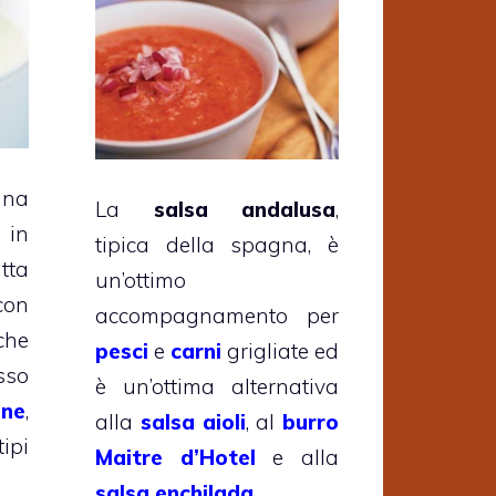
na
La
salsa andalusa
,
 in
tipica della spagna, è
tta
un’ottimo
con
accompagnamento per
che
pesci
e
carni
grigliate ed
sso
è un’ottima alternativa
gne
,
alla
salsa aioli
, al
burro
ipi
Maitre d’Hotel
e alla
salsa enchilada
.