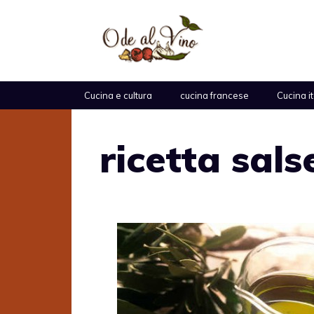
Vai
al
contenuto
Cucina e cultura
cucina francese
Cucina i
ricetta sals