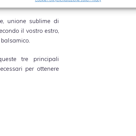
esce o insalate.
te, unione sublime di
econdo il vostro estro,
 balsamico.
este tre principali
necessari per ottenere