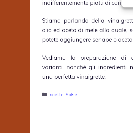
indifferentemente piatti di carne, p
Stiamo parlando della vinaigret
olio ed aceto di mele alla quale, s
potete aggiungere senape o aceto
Vediamo la preparazione di qu
varianti, nonché gli ingredienti 
una perfetta vinaigrette.
Categorie
ricette
,
Salse