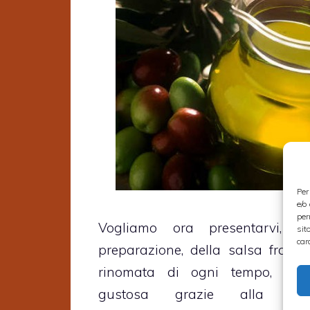
Per
e/o
per
Vogliamo ora presentarvi, n
sit
car
preparazione, della salsa franc
rinomata di ogni tempo, un’e
gustosa grazie alla qua