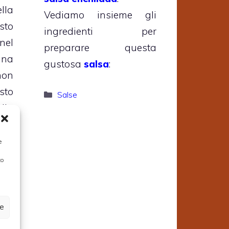
ella
Vediamo insieme gli
sto
ingredienti per
nel
preparare questa
una
gustosa
salsa
:
non
sto
Categorie
Salse
lla
 la
e
nza
to
ze