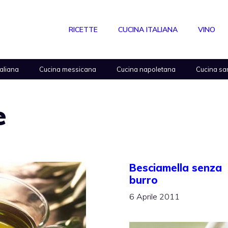
RICETTE
CUCINA ITALIANA
VINO
taliana
Cucina messicana
Cucina napoletana
Cucina sa
e
Besciamella senza
burro
6 Aprile 2011