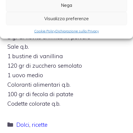
Nega
270 gr di farina 00
60 ml di latte
Visualizza preferenze
60 ml di panna
Cookie Policy
Dichiarazione sulla Privacy
8 gr di lievito chimico in polvere
Sale q.b.
1 bustine di vanillina
120 gr di zucchero semolato
1 uovo medio
Coloranti alimentari q.b.
100 gr di fecola di patate
Codette colorate q.b.
Categorie
Dolci
,
ricette