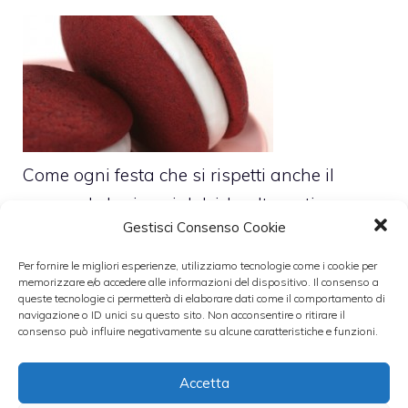
Come ogni festa che si rispetti anche il
carnevale ha i suoi dolci. In alternativa a
Gestisci Consenso Cookie
quelli classici come il
sanguinaccio con le
chiacchiere
possiamo preparare una
Per fornire le migliori esperienze, utilizziamo tecnologie come i cookie per
memorizzare e/o accedere alle informazioni del dispositivo. Il consenso a
versione alternativa dei whoopie, i
Whoopie
queste tecnologie ci permetterà di elaborare dati come il comportamento di
navigazione o ID unici su questo sito. Non acconsentire o ritirare il
arcobaleno
.
consenso può influire negativamente su alcune caratteristiche e funzioni.
INGREDIENTI
(x 32 whoopie)
Accetta
180 gr di burro