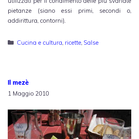
utilizzati per il condimento delle più svariate
pietanze (siano essi primi, secondi o,
addirittura, contorni).
Categorie
Cucina e cultura
,
ricette
,
Salse
Il mezè
1 Maggio 2010