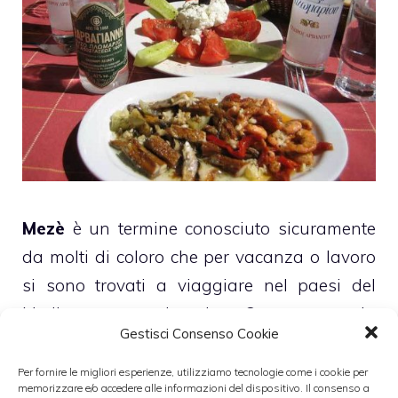
Mezè
è un termine conosciuto sicuramente
da molti di coloro che per vacanza o lavoro
si sono trovati a viaggiare nel paesi del
Mediterraneo orientale. Questa parola
Gestisci Consenso Cookie
identifica in Turchia come in Grecia, sulle
coste balcaniche della Bosnia come in
Per fornire le migliori esperienze, utilizziamo tecnologie come i cookie per
memorizzare e/o accedere alle informazioni del dispositivo. Il consenso a