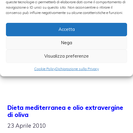
Libano ed in Bulgaria, quell’usanza di
queste tecnologie ci permetterà di elaborare dati come il comportamento di
navigazione o ID unici su questo sito. Non acconsentire o ritirare il
presentare in tavola un’ampia scelta di
consenso può influire negativamente su alcune caratteristiche e funzioni.
piccoli piattini di cibo da accompagnare al
vino o agli alcoolici, alla stregua di quello
Accetta
che in Italia viene chiamato “
aperitivo
”.
Nega
Visualizza preferenze
Categorie
Armonie dal mondo
,
Piatti internazionali
,
Ristoranti
Cookie Policy
Dichiarazione sulla Privacy
Dieta mediterranea e olio extravergine
di oliva
23 Aprile 2010