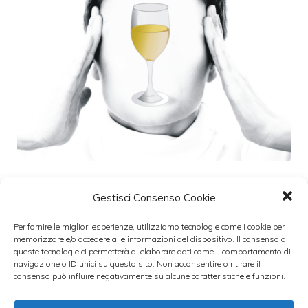
Gestisci Consenso Cookie
Vino e mal di testa: pro e contro di
questa bevanda
Per fornire le migliori esperienze, utilizziamo tecnologie come i cookie per
memorizzare e/o accedere alle informazioni del dispositivo. Il consenso a
23 Aprile 2021
queste tecnologie ci permetterà di elaborare dati come il comportamento di
navigazione o ID unici su questo sito. Non acconsentire o ritirare il
consenso può influire negativamente su alcune caratteristiche e funzioni.
Il vino, è una bevanda che accompagna e