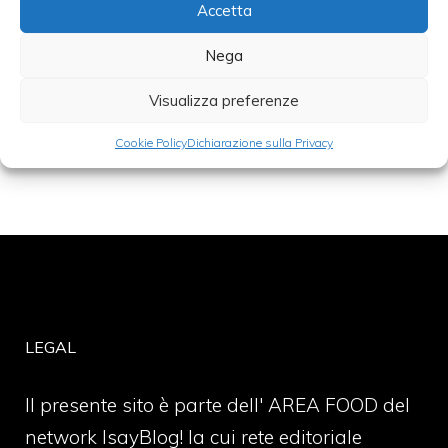
sposa diversi sapori: la sua peculiare
Accetta
caratteristica
Nega
Visualizza preferenze
Categorie
vino
Cookie Policy
Dichiarazione sulla Privacy
LEGAL
Il presente sito è parte dell' AREA FOOD del
network IsayBlog! la cui rete editoriale