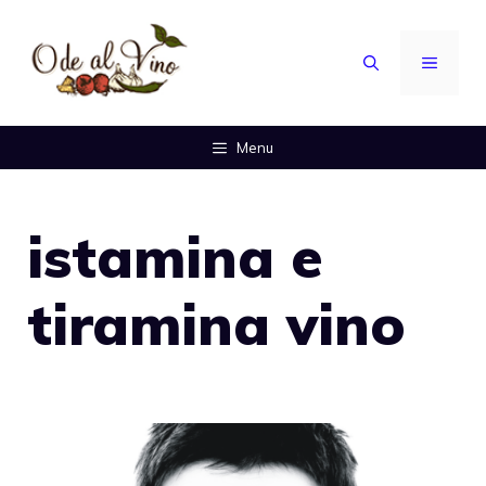
Vai
al
MENU
contenuto
Menu
istamina e
tiramina vino