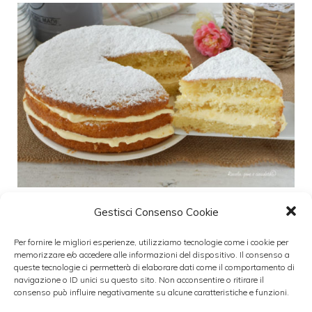
Gestisci Consenso Cookie
Torte senza lievito: consigli utili per
prepararle
Per fornire le migliori esperienze, utilizziamo tecnologie come i cookie per
memorizzare e/o accedere alle informazioni del dispositivo. Il consenso a
queste tecnologie ci permetterà di elaborare dati come il comportamento di
30 Dicembre 2021
navigazione o ID unici su questo sito. Non acconsentire o ritirare il
consenso può influire negativamente su alcune caratteristiche e funzioni.