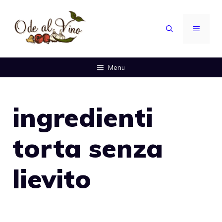
Vai
al
MENU
contenuto
Menu
ingredienti
torta senza
lievito