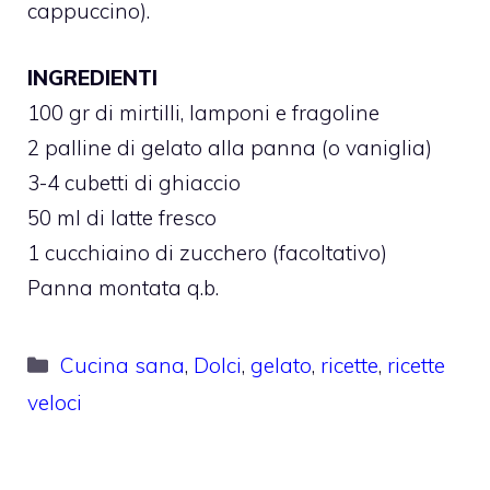
cappuccino).
INGREDIENTI
100 gr di mirtilli, lamponi e fragoline
2 palline di gelato alla panna (o vaniglia)
3-4 cubetti di ghiaccio
50 ml di latte fresco
1 cucchiaino di zucchero (facoltativo)
Panna montata q.b.
Categorie
Cucina sana
,
Dolci
,
gelato
,
ricette
,
ricette
veloci