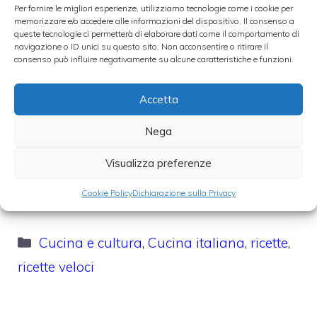
1 litro di brodo di carne
Per fornire le migliori esperienze, utilizziamo tecnologie come i cookie per
memorizzare e/o accedere alle informazioni del dispositivo. Il consenso a
20 gr di burro per mantecare
queste tecnologie ci permetterà di elaborare dati come il comportamento di
navigazione o ID unici su questo sito. Non acconsentire o ritirare il
40 gr di grana padano grattugiato
consenso può influire negativamente su alcune caratteristiche e funzioni.
2 cucchiai di olio extravergine di oliva
Accetta
300 gr di pasta di salame (o salsiccia fresca)
180 ml di vino Bonarda Oltrepò pavese DOC
Nega
Prezzemolo tritato q.b. (facoltativo)
Visualizza preferenze
Sale q.b.
Pepe q.b.
Cookie Policy
Dichiarazione sulla Privacy
Categorie
Cucina e cultura
,
Cucina italiana
,
ricette
,
ricette veloci