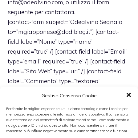
info@odealvino.com
, o utilizza il form
seguente per contattarci.
[contact-form subject=”Odealvino Segnala”
to=”
mgiapponese@dodiblog.it
”] [contact-
field label=”Nome” type=”name”
required=”true” /] [contact-field label=”Email”
type=”email” required=”true” /] [contact-field
label=”Sito Web” type=”url” /] [contact-field
label=”Commento” type=”textarea”
required=”true” /] [/contact-form]
Gestisci Consenso Cookie
Se la tua segnalazione verrà utilizzata per
Per fornire le migliori esperienze, utilizziamo tecnologie come i cookie per
la redazione di un articolo citeremo con un
memorizzare e/o accedere alle informazioni del dispositivo. Il consenso a
ringraziamento te o il tuo blog.
queste tecnologie ci permetterà di elaborare dati come il comportamento di
navigazione o ID unici su questo sito. Non acconsentire o ritirare il
consenso può influire negativamente su alcune caratteristiche e funzioni.