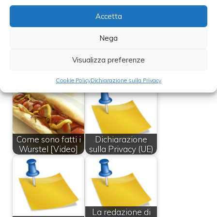
Leggi anche:
Accetta
Nega
Visualizza preferenze
Privacy
Friuli Doc 2009
Cookie Policy
Dichiarazione sulla Privacy
Come sono fatti i
Dichiarazione
Wurstel [Video]
sulla Privacy (UE)
La redazione di