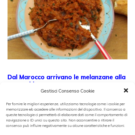
Dal Marocco arrivano le melanzane alla
marocchina
Gestisci Consenso Cookie
23 Novembre 2015
Per fornire le migliori esperienze, utilizziamo tecnologie come i cookie per
memorizzare e/o accedere alle informazioni del dispositivo. Il consenso a
Oggi vogliamo dedicare le ricette del giorno
queste tecnologie ci permetterà di elaborare dati come il comportamento di
navigazione o ID unici su questo sito. Non acconsentire o ritirare il
al Marocco, un paese che nasconde e poi
consenso può influire negativamente su alcune caratteristiche e funzioni.
svela in modo gustoso e inaspettato tutto il