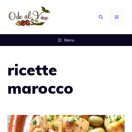
Vai
al
MENU
contenuto
Menu
ricette
marocco