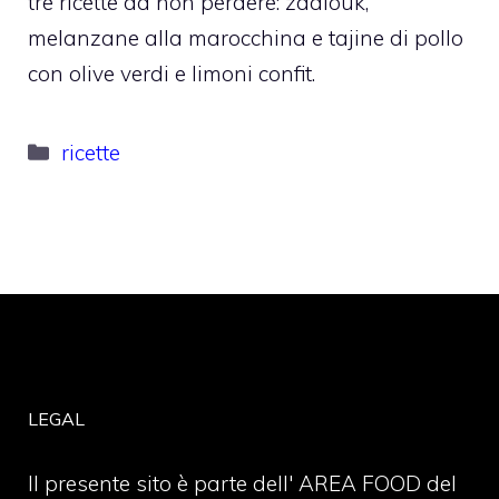
tre ricette da non perdere: zaalouk,
melanzane alla marocchina e tajine di pollo
con olive verdi e limoni confit.
Categorie
ricette
LEGAL
Il presente sito è parte dell' AREA FOOD del