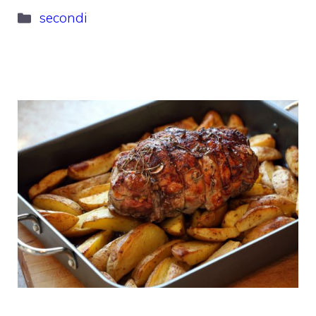
Categorie
secondi