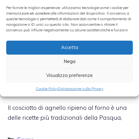
Per fornire le migliori esperienze, utilizziamo tecnologie come i cookie per
memorizzare e/o accedere alle informazioni del dispositivo. Il consenso a
queste tecnologie ci permetterà di elaborare dati come il comportamento di
navigazione o ID unici su questo sito. Non acconsentire o ritirare il
consenso può influire negativamente su alcune caratteristiche e funzioni.
Accetta
Nega
Cosciotto di agnello al forno con
ripieno alle mandorle
Visualizza preferenze
27 Marzo 2017
Cookie Policy
Dichiarazione sulla Privacy
Il cosciotto di agnello ripieno al forno è una
delle ricette più tradizionali della Pasqua,
Categorie