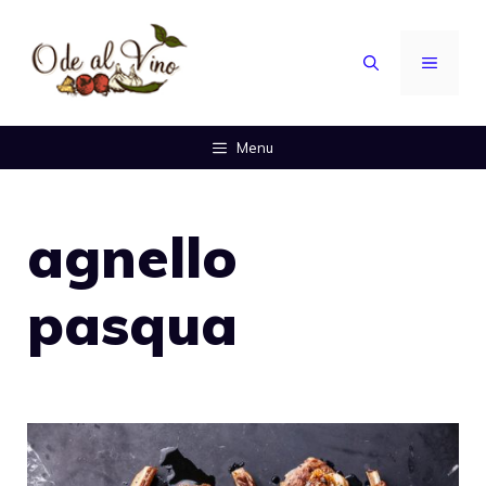
Vai
al
MENU
contenuto
Menu
agnello
pasqua